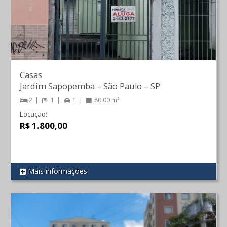
Casas
Jardim Sapopemba
–
São Paulo
–
SP
2
1
1
80.00 m²
Locação:
R$ 1.800,00
Mais informações
REF 404