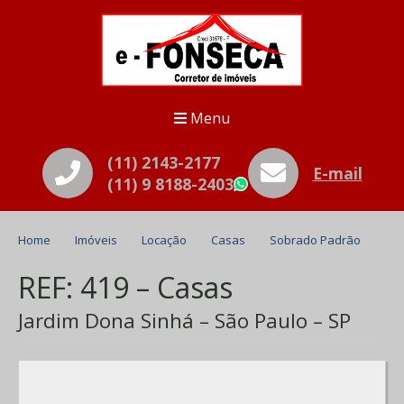
Menu
(11) 2143-2177
E-mail
(11) 9 8188-2403
WhatsApp
Home
Imóveis
Locação
Casas
Sobrado Padrão
REF: 419 – Casas
Jardim Dona Sinhá – São Paulo – SP