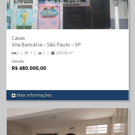
Casas
Vila Bancária
–
São Paulo
–
SP
2
1
1
200.00 m²
Venda:
R$ 480.000,00
Mais informações
REF 376