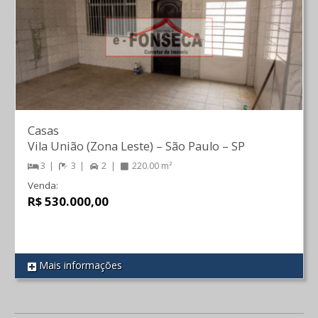
Casas
Vila União (Zona Leste)
–
São Paulo
–
SP
3
3
2
220.00 m²
Venda:
R$ 530.000,00
Mais informações
REF 427