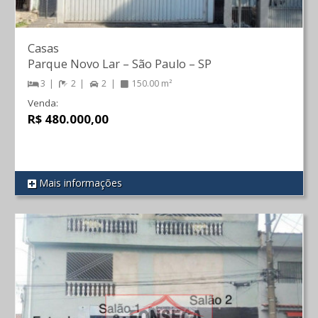
Casas
Parque Novo Lar
–
São Paulo
–
SP
3
2
2
150.00 m²
Venda:
R$ 480.000,00
Mais informações
REF 409