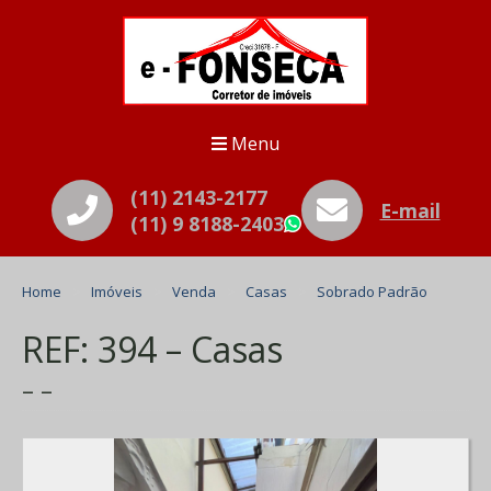
Menu
(11) 2143-2177
E-mail
(11) 9 8188-2403
WhatsApp
Home
Imóveis
Venda
Casas
Sobrado Padrão
REF: 394 – Casas
– –