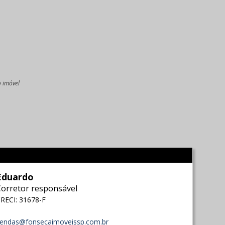
o imóvel
l
Eduardo
Corretor responsável
RECI: 31678-F
endas@fonsecaimoveissp.com.br