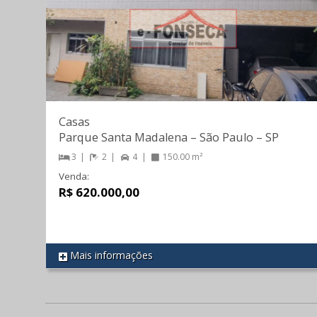
Casas
Parque Santa Madalena
–
São Paulo
–
SP
3
2
4
150.00 m²
Venda:
R$ 620.000,00
Mais informações
REF 345