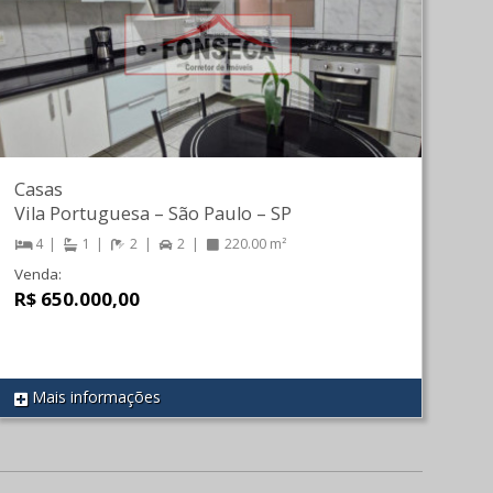
Casas
Vila Portuguesa
–
São Paulo
–
SP
4
1
2
2
220.00 m²
Venda:
R$ 650.000,00
Mais informações
REF 393